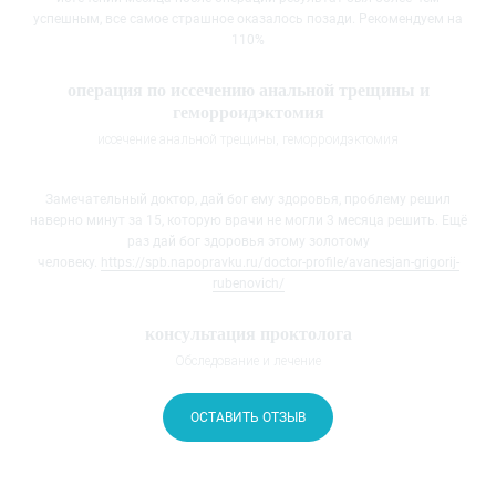
успешным, все самое страшное оказалось позади. Рекомендуем на
110%
операция по иссечению анальной трещины​ и
геморроидэктомия
иссечение анальной трещины, геморроидэктомия
Замечательный доктор, дай бог ему здоровья, проблему решил
наверно минут за 15, которую врачи не могли 3 месяца решить. Ещё
раз дай бог здоровья этому золотому
человеку.
https://spb.napopravku.ru/doctor-profile/avanesjan-grigorij-
rubenovich/
консультация проктолога
Обследование и лечение
ОСТАВИТЬ ОТЗЫВ