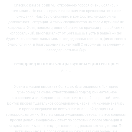
Спасибо вам за все!!! Мы откровенно говоря очень боялись и
стеснялись. Но вы как врач и ваша клиника превзошли все наши
ожидания. Нам было спокойно и комфортно, не смотря на
деликатность ситуации. Я таких специалистов на своем пути ещё не
встречала. Хотя, поверьте, опыт общения со врачами у нашей семьи
колоссальный. Вы-специалист от Бога🙏🙏🙏 Пусть в вашей жизни
будет больше счастливых моментов, здоровья крепкого, финансового
благополучия, и благодарных пациентов!!! С огромным уважением и
благодарностью🙏🤗👍
геморроидэктомия ультразвуковым диссектором
Алина
Хотим с мамой выразить большую благодарность Григорию
Рубеновичу за очень ответственный подход, внимательное
отношение и свободное расположение в такой непростой теме.
Доктор провел тщательное обследование, назначил нужные анализы​
и провел операцию по иссечению анальной трещины​ и
геморроидэктомию. Был на связи ежедневно, отвечал на все вопросы,
просил делать ежедневный отчет по состоянию после операции и
каждый раз объяснял текущее состояние, разъяснял все детали. По
истечении месяца после операции результат был более чем