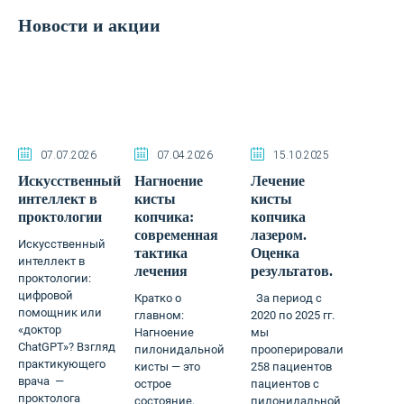
Новости и акции
07.07.2026
07.04.2026
15.10.2025
Искусственный
Нагноение
Лечение
интеллект в
кисты
кисты
проктологии
копчика:
копчика
современная
лазером.
Искусственный
тактика
Оценка
интеллект в
лечения
результатов.
проктологии:
цифровой
Кратко о
За период с
помощник или
главном:
2020 по 2025 гг.
«доктор
Нагноение
мы
ChatGPT»? Взгляд
пилонидальной
прооперировали
практикующего
кисты — это
258 пациентов
врача —
острое
пациентов с
проктолога
состояние,
пилонидальной