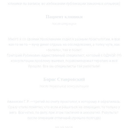
клинике
по записи, во избежании публикации заказных отзывов)
Пациент клиники
после операции
Много я со своими проблемами ходил к разным проктологам, и всё
как-то не то — кучу денег отдашь на обследования, а толку чуть, как
«болело», так и болит.
Григорий Рубенович единственный специалист, который с ОДНОЙ (!!!)
консультации проблему выявил, порекомендовал терапию и всё
прошло. Все бы специалисты так работали!
Борис Ставровский
после первичной консультации
Аванесян Г. Р. — третий по счету проктолог, к которому я обратилась.
Сразу стало понятно, что если и решаться на операцию, то только у
него. Все четко, по делу, при этом тактично и
аккуратно. Результат
после операции отличный (прошло полгода)
30.10.2019