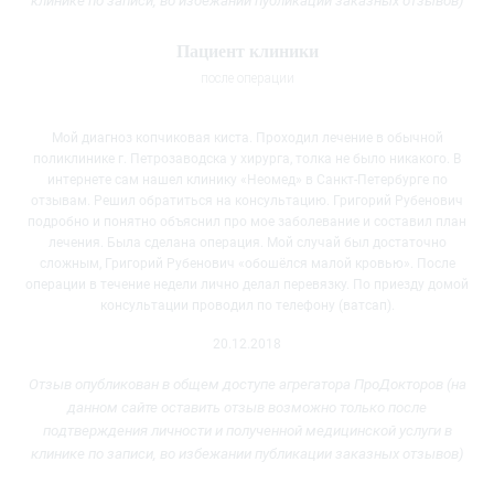
клинике
по записи, во избежании публикации заказных отзывов)
Пациент клиники
после операции
Мой диагноз копчиковая киста. Проходил лечение в обычной
поликлинике г.
Петрозаводска у хирурга, толка не было никакого. В
интернете сам нашел клинику «Неомед» в Санкт-Петербурге по
отзывам. Решил обратиться на консультацию. Григорий Рубенович
подробно и понятно объяснил про мое заболевание и составил план
лечения. Была сделана операция. Мой случай был достаточно
сложным, Григорий Рубенович «обошёлся малой кровью». После
операции в течение недели лично делал перевязку. По приезду домой
консультации проводил по телефону (ватсап).
20.12.2018
Отзыв опубликован в общем доступе агрегатора ПроДокторов (на
данном сайте оставить отзыв возможно только после
подтверждения личности и полученной медицинской услуги
в
клинике
по записи, во избежании публикации заказных отзывов)