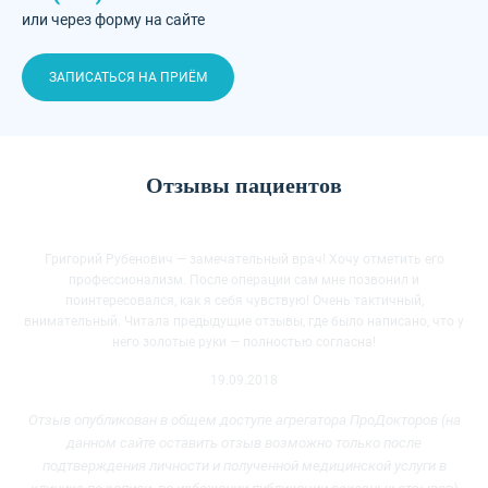
или через форму на сайте
ЗАПИСАТЬСЯ НА ПРИЁМ
Отзывы пациентов
Григорий Рубенович — замечательный врач! Хочу отметить его
профессионализм. После операции сам мне позвонил и
поинтересовался, как я себя чувствую! Очень тактичный,
внимательный. Читала предыдущие
отзывы, где было написано, что у
него золотые руки — полностью согласна!
19.09.2018
Отзыв опубликован в общем доступе агрегатора ПроДокторов (на
данном сайте оставить отзыв возможно только после
подтверждения личности и полученной медицинской услуги
в