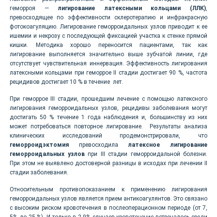
геморроя —
лигирование латексными кольцами (ЛЛК)
,
превосходящее по эффективности склеротерапию и инфракрасную
фотокоагуляцию. Лигирование геморроидальных узлов приводит к ее
ишемии и некрозу с последующей фиксацией участка к стенке прямой
кишки. Методика хорошо переносится пациентами, так как
лигирование выполняется значительно выше зубчатой линии, где
отсутствует чувствительная иннервация. Эффективность лигирования
латексными кольцами при геморрое II стадии достигает 90 %, частота
рецидивов достигает 10 % в течение лет.
При геморрое III стадии, прошедшим лечение с помощью латексного
лигирования геморроидальных узлов, рецидивы заболевания могут
достигать 50 % течение 1 года наблюдения и, большинству из них
может потребоваться повторное лигирование. Результаты анализа
клинических исследований продемонстрировали, что
геморроидэктомия
превосходила
латексное лигирование
геморроидальных узлов
при III стадии геморроидальной болезни.
При этом не выявлено достоверной разницы в исходах при лечении II
стадии заболевания.
Относительным противопоказанием к применению лигирования
геморроидальных узлов является прием антикоагулянтов. Это связано
с высоким риском кровотечения в послеоперационном периоде (от 7,
5% до 25 %). И только в 2,9% случаев кровотечение встречалось среди