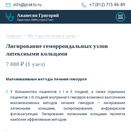
info@prokto.ru
+7 (812) 715-86-89
Аванесян Григорий
Проктолог, КМН, стаж 27 лет
Главная
/
Методы лечения и цены
/
Лигирование геморроидальных узлов
латексными кольцами
7 000 ₽ (1 узел)
Малоинвазивные методы лечения геморроя
У большинства пациентов с I и II стадией, а также отдельных
пациентов с III стадией внутреннего геморроя возможно выполнение
малоинвазивных методов лечения геморроя — лигирования
латексными кольцами, склерозирования, инфракрасной
фотокоагуляции. Лигирование латексными кольцами является
наиболее эффективным методом.