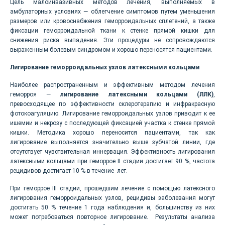
Цель малоинвазивных методов лечения, выполняемых в
амбулаторных условиях — облегчение симптомов путем уменьшения
размеров или кровоснабжения геморроидальных сплетений, а также
фиксации геморроидальной ткани к стенке прямой кишки для
снижения риска выпадения. Эти процедуры не сопровождаются
выраженным болевым синдромом и хорошо переносятся пациентами.
Лигирование геморроидальных узлов латексными кольцами
Наиболее распространенным и эффективным методом лечения
геморроя —
лигирование латексными кольцами (ЛЛК)
,
превосходящее по эффективности склеротерапию и инфракрасную
фотокоагуляцию. Лигирование геморроидальных узлов приводит к ее
ишемии и некрозу с последующей фиксацией участка к стенке прямой
кишки. Методика хорошо переносится пациентами, так как
лигирование выполняется значительно выше зубчатой линии, где
отсутствует чувствительная иннервация. Эффективность лигирования
латексными кольцами при геморрое II стадии достигает 90 %, частота
рецидивов достигает 10 % в течение лет.
При геморрое III стадии, прошедшим лечение с помощью латексного
лигирования геморроидальных узлов, рецидивы заболевания могут
достигать 50 % течение 1 года наблюдения и, большинству из них
может потребоваться повторное лигирование. Результаты анализа