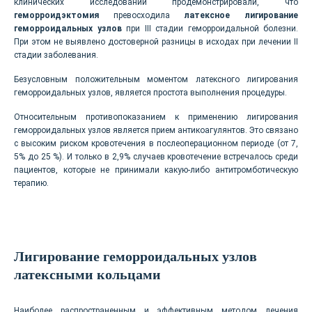
клинических исследований продемонстрировали, что
геморроидэктомия
превосходила
латексное лигирование
геморроидальных узлов
при III стадии геморроидальной болезни.
При этом не выявлено достоверной разницы в исходах при лечении II
стадии заболевания.
Безусловным положительным моментом латексного лигирования
геморроидальных узлов, является простота выполнения процедуры.
Относительным противопоказанием к применению лигирования
геморроидальных узлов является прием антикоагулянтов. Это связано
с высоким риском кровотечения в послеоперационном периоде (от 7,
5% до 25 %). И только в 2,9% случаев кровотечение встречалось среди
пациентов, которые не принимали какую-либо антитромботическую
терапию.
Лигирование геморроидальных узлов
латексными кольцами
Наиболее распространенным и эффективным методом лечения