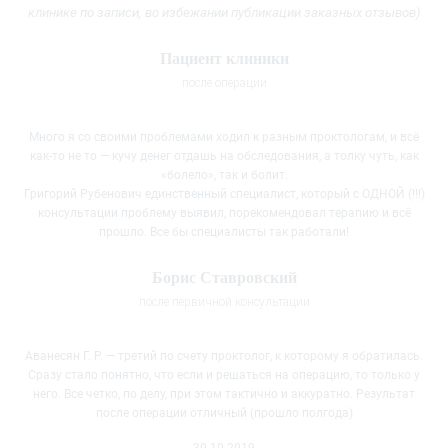
клинике
по записи, во избежании публикации заказных отзывов)
Пациент клиники
после операции
Много я со своими проблемами ходил к разным проктологам, и всё
как-то не то — кучу денег отдашь на обследования, а толку чуть, как
«болело», так и болит.
Григорий Рубенович единственный специалист, который с ОДНОЙ (!!!)
консультации проблему выявил, порекомендовал терапию и всё
прошло. Все бы специалисты так работали!
Борис Ставровский
после первичной консультации
Аванесян Г. Р. — третий по счету проктолог, к которому я обратилась.
Сразу стало понятно, что если и решаться на операцию, то только у
него. Все четко, по делу, при этом тактично и
аккуратно. Результат
после операции отличный (прошло полгода)
30.10.2019