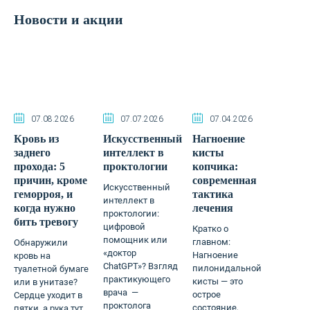
Новости и акции
07.08.2026
07.07.2026
07.04.2026
Кровь из
Искусственный
Нагноение
заднего
интеллект в
кисты
прохода: 5
проктологии
копчика:
причин, кроме
современная
Искусственный
геморроя, и
тактика
интеллект в
когда нужно
лечения
проктологии:
бить тревогу
цифровой
Кратко о
помощник или
главном:
Обнаружили
«доктор
Нагноение
кровь на
ChatGPT»? Взгляд
пилонидальной
туалетной бумаге
практикующего
кисты — это
или в унитазе?
врача —
острое
Сердце уходит в
проктолога
состояние,
пятки, а рука тут