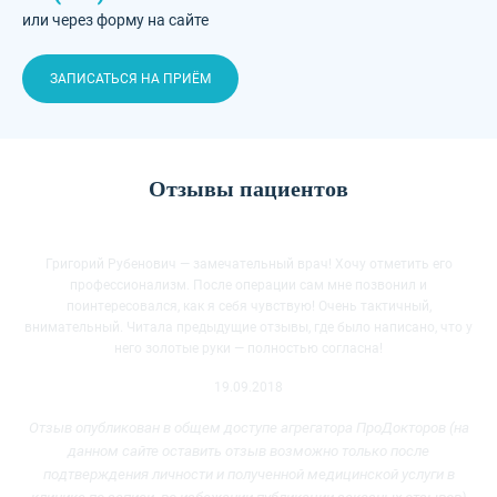
или через форму на сайте
ЗАПИСАТЬСЯ НА ПРИЁМ
Отзывы пациентов
Григорий Рубенович — замечательный врач! Хочу отметить его
профессионализм. После операции сам мне позвонил и
поинтересовался, как я себя чувствую! Очень тактичный,
внимательный. Читала предыдущие
отзывы, где было написано, что у
него золотые руки — полностью согласна!
19.09.2018
Отзыв опубликован в общем доступе агрегатора ПроДокторов (на
данном сайте оставить отзыв возможно только после
подтверждения личности и полученной медицинской услуги
в