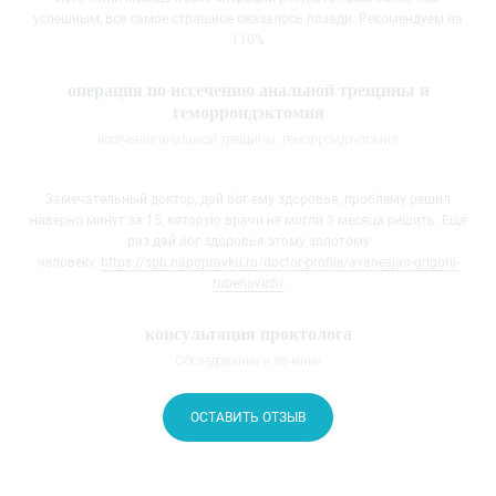
успешным, все самое страшное оказалось позади. Рекомендуем на
110%
операция по иссечению анальной трещины​ и
геморроидэктомия
иссечение анальной трещины, геморроидэктомия
Замечательный доктор, дай бог ему здоровья, проблему решил
наверно минут за 15, которую врачи не могли 3 месяца решить. Ещё
раз дай бог здоровья этому золотому
человеку.
https://spb.napopravku.ru/doctor-profile/avanesjan-grigorij-
rubenovich/
консультация проктолога
Обследование и лечение
ОСТАВИТЬ ОТЗЫВ