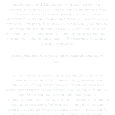
Спасибо вам за все!!! Мы откровенно говоря очень боялись и
стеснялись. Но вы как врач и ваша клиника превзошли все наши
ожидания. Нам было спокойно и комфортно, не смотря на
деликатность ситуации. Я таких специалистов на своем пути ещё не
встречала. Хотя, поверьте, опыт общения со врачами у нашей семьи
колоссальный. Вы-специалист от Бога🙏🙏🙏 Пусть в вашей жизни
будет больше счастливых моментов, здоровья крепкого, финансового
благополучия, и благодарных пациентов!!! С огромным уважением и
благодарностью🙏🤗👍
геморроидэктомия ультразвуковым диссектором
Алина
Хотим с мамой выразить большую благодарность Григорию
Рубеновичу за очень ответственный подход, внимательное
отношение и свободное расположение в такой непростой теме.
Доктор провел тщательное обследование, назначил нужные анализы​
и провел операцию по иссечению анальной трещины​ и
геморроидэктомию. Был на связи ежедневно, отвечал на все вопросы,
просил делать ежедневный отчет по состоянию после операции и
каждый раз объяснял текущее состояние, разъяснял все детали. По
истечении месяца после операции результат был более чем