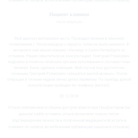
клинике
по записи, во избежании публикации заказных отзывов)
Пациент клиники
после операции
Мой диагноз копчиковая киста. Проходил лечение в обычной
поликлинике г.
Петрозаводска у хирурга, толка не было никакого. В
интернете сам нашел клинику «Неомед» в Санкт-Петербурге по
отзывам. Решил обратиться на консультацию. Григорий Рубенович
подробно и понятно объяснил про мое заболевание и составил план
лечения. Была сделана операция. Мой случай был достаточно
сложным, Григорий Рубенович «обошёлся малой кровью». После
операции в течение недели лично делал перевязку. По приезду домой
консультации проводил по телефону (ватсап).
20.12.2018
Отзыв опубликован в общем доступе агрегатора ПроДокторов (на
данном сайте оставить отзыв возможно только после
подтверждения личности и полученной медицинской услуги
в
клинике
по записи, во избежании публикации заказных отзывов)