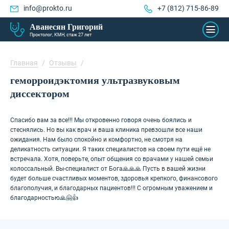
info@prokto.ru
+7 (812) 715-86-89
Аванесян Григорий
Проктолог, КМН, стаж 27 лет
Главная
/
Отзывы
/
геморроидэктомия ультразвуковым
диссектором
Спасибо вам за все!!! Мы откровенно говоря очень боялись и
стеснялись. Но вы как врач и ваша клиника превзошли все наши
ожидания. Нам было спокойно и комфортно, не смотря на
деликатность ситуации. Я таких специалистов на своем пути ещё не
встречала. Хотя, поверьте, опыт общения со врачами у нашей семьи
колоссальный. Вы-специалист от Бога🙏🙏🙏 Пусть в вашей жизни
будет больше счастливых моментов, здоровья крепкого, финансового
благополучия, и благодарных пациентов!!! С огромным уважением и
благодарностью🙏🤗👍