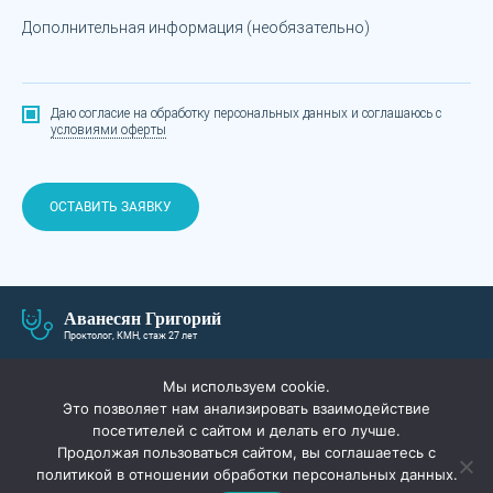
Дополнительная информация (необязательно)
Даю согласие на обработку персональных данных
и соглашаюсь с
условиями оферты
ОСТАВИТЬ ЗАЯВКУ
Аванесян Григорий
Проктолог, КМН, стаж 27 лет
О СЕБЕ
ЛЕЧЕНИЕ И ЦЕНЫ
Мы используем cookie.
Это позволяет нам анализировать взаимодействие
ПАЦИЕНТАМ
АКЦИИ
посетителей с сайтом и делать его лучше.
Продолжая пользоваться сайтом, вы соглашаетесь с
СПЕЦИАЛИСТЫ
ВОПРОС-ОТВЕТ
политикой в отношении обработки персональных данных.