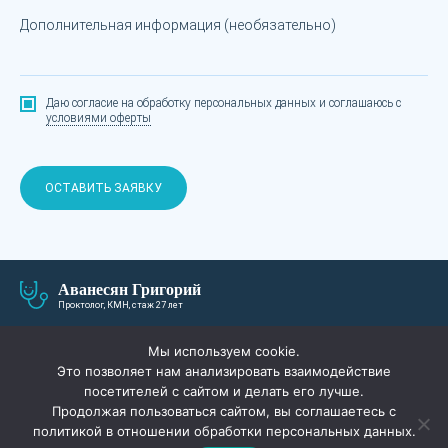
Дополнительная информация (необязательно)
Даю согласие на обработку персональных данных
и соглашаюсь с
условиями оферты
ОСТАВИТЬ ЗАЯВКУ
Аванесян Григорий
Проктолог, КМН, стаж 27 лет
О СЕБЕ
ЛЕЧЕНИЕ И ЦЕНЫ
Мы используем cookie.
Это позволяет нам анализировать взаимодействие
ПАЦИЕНТАМ
АКЦИИ
посетителей с сайтом и делать его лучше.
Продолжая пользоваться сайтом, вы соглашаетесь с
СПЕЦИАЛИСТЫ
ВОПРОС-ОТВЕТ
политикой в отношении обработки персональных данных.