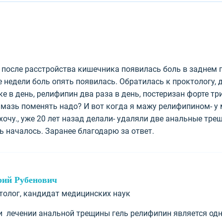
д после расстройства кишечника появилась боль в заднем
ве недели боль опять появилась. Обратилась к проктологу,
е в день, релифипин два раза в день, постеризан форте тр
 мазь поменять надо? И вот когда я мажу релифипином- у
хочу., уже 20 лет назад делали- удаляли две анальные тре
ть началось. Заранее благодарю за ответ.
рий Рубенович
ктолог, кандидат медицинских наук
и лечении анальной трещины гель релифипин является одн