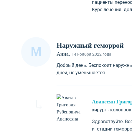
пациенты перенос
Курс лечения дол
Наружный геморрой
М
Анна,
14 ноября 2022 года
Добрый день. Беспокоит наружны
дней, не уменьшается.
Аванесян Григо
хирург - колопро
Здравствуйте. Во
и стадии геморро