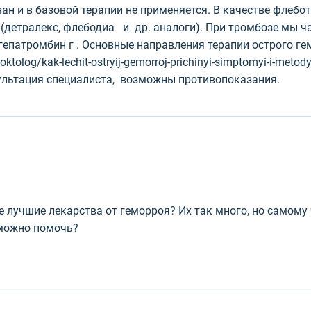
зан и в базовой терапии не применяется. В качестве флеб
(детралекс, флебодиа и др. аналоги). При тромбозе мы ч
 гепатромбин г . Основные направления терапии острого ге
roktolog/kak-lechit-ostryij-gemorroj-prichinyi-simptomyi-i-met
ультация специалиста, возможны противопоказания.
 лучшие лекарства от геморроя? Их так много, но самому 
 можно помочь?