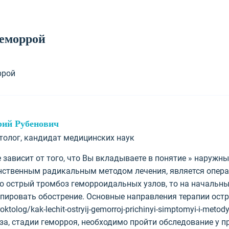
еморрой
ррой
рий Рубенович
ктолог, кандидат медицинских наук
е зависит от того, что Вы вкладываете в понятие » наружн
нственным радикальным методом лечения, является опера
то острый тромбоз геморроидальных узлов, то на начальн
упировать обострение. Основные направления терапии ост
proktolog/kak-lechit-ostryij-gemorroj-prichinyi-simptomyi-i-met
за, стадии геморроя, необходимо пройти обследование у п