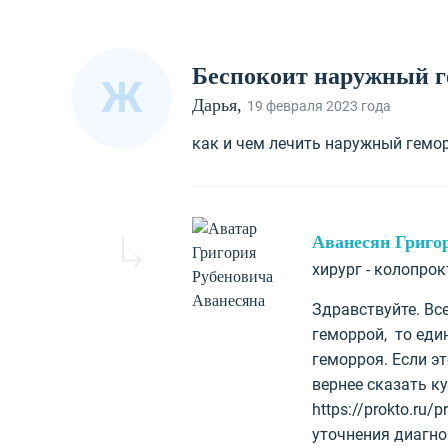
Беспокоит наружный г
Ж
Дарья,
19 февраля 2023 года
как и чем лечить наружный гемо
Аванесян Григо
хирург - колопро
Здравствуйте. Вс
геморрой, то еди
геморроя. Если э
вернее сказать к
https://prokto.ru/
уточнения диагно