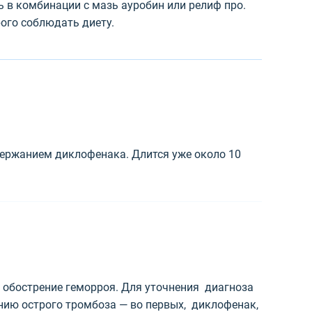
 в комбинации с мазь ауробин или релиф про.
рого соблюдать диету.
держанием диклофенака. Длится уже около 10
о обострение геморроя. Для уточнения диагноза
ению острого тромбоза — во первых, диклофенак,