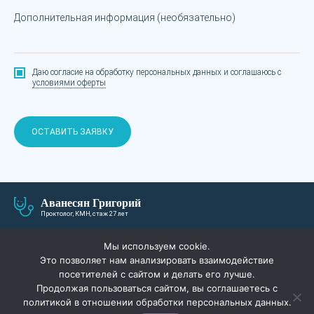
Дополнительная информация (необязательно)
Даю согласие на обработку персональных данных
и соглашаюсь с
условиями оферты
ОСТАВИТЬ ЗАЯВКУ
Аванесян Григорий
Проктолог, КМН, стаж 27 лет
О СЕБЕ
ЛЕЧЕНИЕ И ЦЕНЫ
Мы используем cookie.
Это позволяет нам анализировать взаимодействие
ПАЦИЕНТАМ
АКЦИИ
посетителей с сайтом и делать его лучше.
Продолжая пользоваться сайтом, вы соглашаетесь с
СПЕЦИАЛИСТЫ
ВОПРОС-ОТВЕТ
политикой в отношении обработки персональных данных.