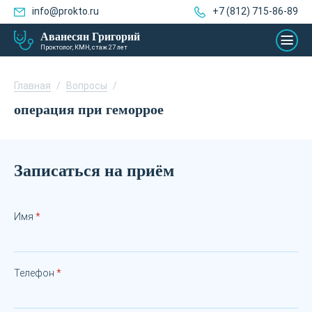
info@prokto.ru
+7 (812) 715-86-89
Аванесян Григорий
Проктолог, КМН, стаж 27 лет
Главная
/
Вопросы
/
операция при геморрое
Записаться на приём
Имя
Телефон