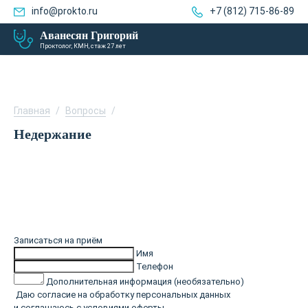
info@prokto.ru
+7 (812) 715-86-89
Аванесян Григорий
Проктолог, КМН, стаж 27 лет
Главная
/
Вопросы
/
Недержание
Записаться на приём
Имя
Телефон
Дополнительная информация (необязательно)
Даю согласие на обработку персональных данных
и соглашаюсь с
условиями оферты