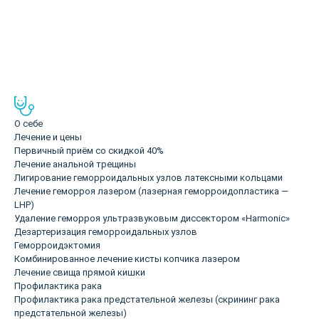
Аванесян Григорий
Проктолог, КМН, стаж 27 лет
О себе
Лечение и цены
Первичный приём со скидкой 40%
Лечение анальной трещины
Лигирование геморроидальных узлов латексными кольцами
Лечение геморроя лазером (лазерная геморроидопластика —
LHP)
Удаление геморроя ультразвуковым диссектором «Harmonic»
Дезартеризация геморроидальных узлов
Геморроидэктомия
Комбинированное лечение кисты копчика лазером
Лечение свища прямой кишки
Профилактика рака
Профилактика рака предстательной железы (скрининг рака
предстательной железы)