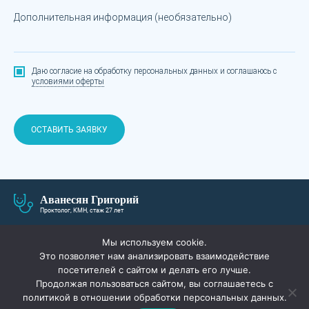
Дополнительная информация (необязательно)
Даю согласие на обработку персональных данных
и соглашаюсь с
условиями оферты
ОСТАВИТЬ ЗАЯВКУ
Аванесян Григорий
Проктолог, КМН, стаж 27 лет
О СЕБЕ
ЛЕЧЕНИЕ И ЦЕНЫ
Мы используем cookie.
Это позволяет нам анализировать взаимодействие
ПАЦИЕНТАМ
АКЦИИ
посетителей с сайтом и делать его лучше.
Продолжая пользоваться сайтом, вы соглашаетесь с
СПЕЦИАЛИСТЫ
ВОПРОС-ОТВЕТ
политикой в отношении обработки персональных данных.