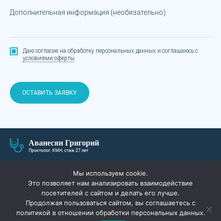
Дополнительная информация (необязательно)
Даю согласие на обработку персональных данных
и соглашаюсь с
условиями оферты
ОСТАВИТЬ ЗАЯВКУ
Аванесян Григорий
Проктолог, КМН, стаж 27 лет
О СЕБЕ
ЛЕЧЕНИЕ И ЦЕНЫ
Мы используем cookie.
Это позволяет нам анализировать взаимодействие
ПАЦИЕНТАМ
АКЦИИ
посетителей с сайтом и делать его лучше.
Продолжая пользоваться сайтом, вы соглашаетесь с
СПЕЦИАЛИСТЫ
ВОПРОС-ОТВЕТ
политикой в отношении обработки персональных данных.