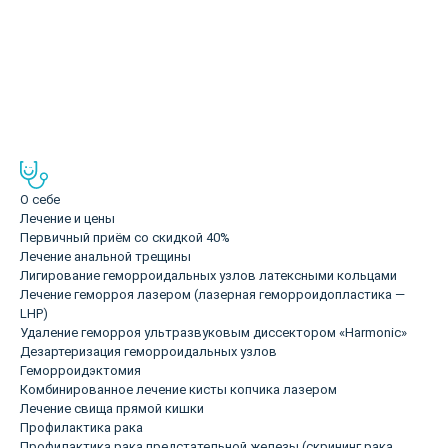
Аванесян Григорий
Проктолог, КМН, стаж 27 лет
О себе
Лечение и цены
Первичный приём со скидкой 40%
Лечение анальной трещины
Лигирование геморроидальных узлов латексными кольцами
Лечение геморроя лазером (лазерная геморроидопластика —
LHP)
Удаление геморроя ультразвуковым диссектором «Harmonic»
Дезартеризация геморроидальных узлов
Геморроидэктомия
Комбинированное лечение кисты копчика лазером
Лечение свища прямой кишки
Профилактика рака
Профилактика рака предстательной железы (скрининг рака