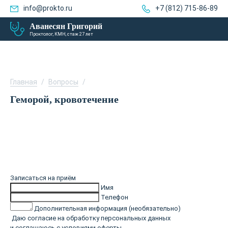
info@prokto.ru
+7 (812) 715-86-89
Аванесян Григорий
Проктолог, КМН, стаж 27 лет
Главная
/
Вопросы
/
Геморой, кровотечение
Записаться на приём
Имя
Телефон
Дополнительная информация (необязательно)
Даю согласие на обработку персональных данных
и соглашаюсь с
условиями оферты