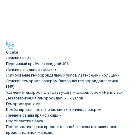
Аванесян Григорий
Проктолог, КМН, стаж 27 лет
О себе
Лечение и цены
Первичный приём со скидкой 40%
Лечение анальной трещины
Лигирование геморроидальных узлов латексными кольцами
Лечение геморроя лазером (лазерная геморроидопластика —
LHP)
Удаление геморроя ультразвуковым диссектором «Harmonic»
Дезартеризация геморроидальных узлов
Геморроидэктомия
Комбинированное лечение кисты копчика лазером
Лечение свища прямой кишки
Профилактика рака
Профилактика рака предстательной железы (скрининг рака
предстательной железы)